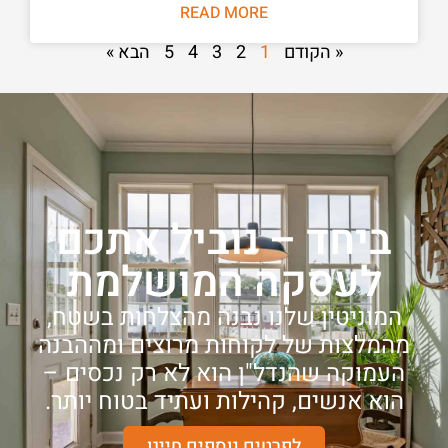
READ MORE
הבא »
5
4
3
2
1
« הקודם
ביחד – נוביל אתכם
לעסקה המושלמת
המוניטין שלנו נבנה מהצלחות בשטח,
מהמלצות של לקוחות מרוצים ומההבנה
העמוקה שהנדל"ן הוא לא רק נכסים –
הוא אנשים, קהילות ועתיד בטוח יותר.
לפרטים נוספים חייגו