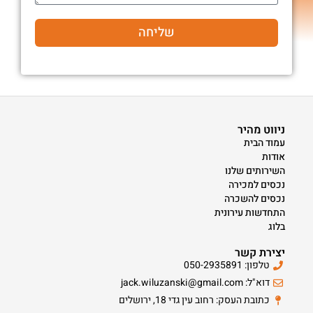
שליחה
ניווט מהיר
עמוד הבית
אודות
השירותים שלנו
נכסים למכירה
נכסים להשכרה
התחדשות עירונית
בלוג
יצירת קשר
טלפון: 050-2935891
דוא"ל: jack.wiluzanski@gmail.com
כתובת העסק: רחוב עין גדי 18, ירושלים