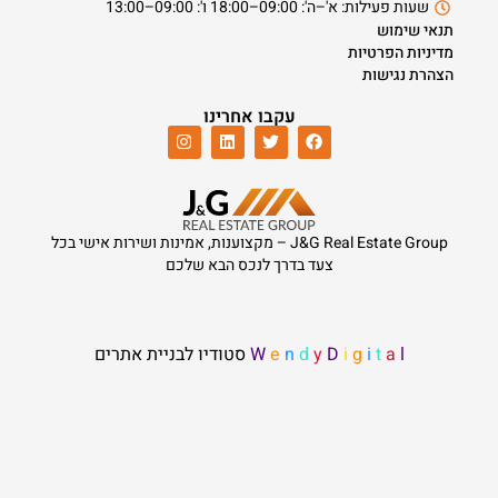
שעות פעילות: א'–ה': 09:00–18:00 ו': 09:00–13:00
תנאי שימוש
מדיניות הפרטיות
הצהרת נגישות
עקבו אחרינו
J&G Real Estate Group – מקצוענות, אמינות ושירות אישי בכל
צעד בדרך לנכס הבא שלכם
סטודיו לבניית אתרים
W
e
n
d
y
D
i
g
i
t
a
l