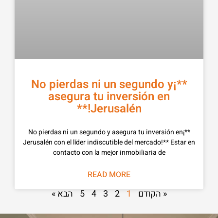
**¡No pierdas ni un segundo y
asegura tu inversión en
Jerusalén!**
**¡No pierdas ni un segundo y asegura tu inversión en
Jerusalén con el líder indiscutible del mercado!** Estar en
contacto con la mejor inmobiliaria de
READ MORE
הבא »
5
4
3
2
1
« הקודם