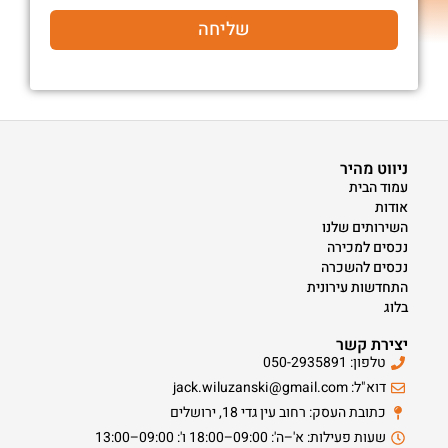
שליחה
ניווט מהיר
עמוד הבית
אודות
השירותים שלנו
נכסים למכירה
נכסים להשכרה
התחדשות עירונית
בלוג
יצירת קשר
טלפון: 050-2935891
דוא"ל: jack.wiluzanski@gmail.com
כתובת העסק: רחוב עין גדי 18, ירושלים
שעות פעילות: א'–ה': 09:00–18:00 ו': 09:00–13:00