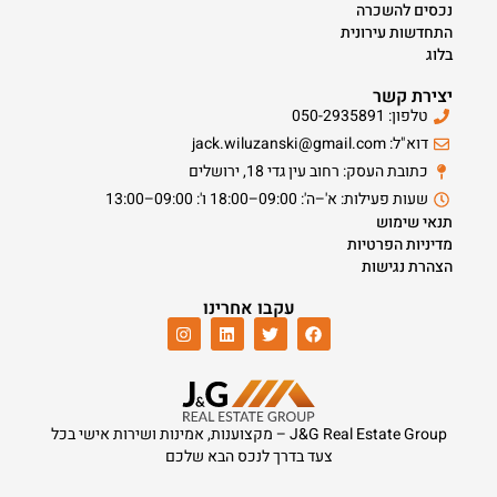
נכסים להשכרה
התחדשות עירונית
בלוג
יצירת קשר
טלפון: 050-2935891
דוא"ל: jack.wiluzanski@gmail.com
כתובת העסק: רחוב עין גדי 18, ירושלים
שעות פעילות: א'–ה': 09:00–18:00 ו': 09:00–13:00
תנאי שימוש
מדיניות הפרטיות
הצהרת נגישות
עקבו אחרינו
J&G Real Estate Group – מקצוענות, אמינות ושירות אישי בכל
צעד בדרך לנכס הבא שלכם