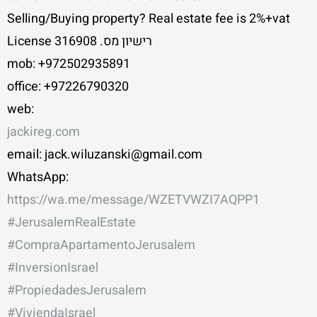
Selling/Buying property? Real estate fee is 2%+vat
License רישיון מס. 316908
mob: +972502935891
office: +97226790320
web:
jackireg.com
email: jack.wiluzanski@gmail.com
WhatsApp:
https://wa.me/message/WZETVWZI7AQPP1
#JerusalemRealEstate
#CompraApartamentoJerusalem
#InversionIsrael
#PropiedadesJerusalem
#ViviendaIsrael