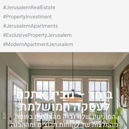
#JerusalemRealEstate
#PropertyInvestment
#JerusalemApartments
#ExclusivePropertyJerusalem
#ModernApartmentJerusalem
ביחד – נוביל אתכם
לעסקה המושלמת
המוניטין שלנו נבנה מהצלחות בשטח,
מהמלצות של לקוחות מרוצים ומההבנה