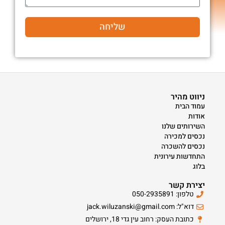
שליחה
ניווט מהיר
עמוד הבית
אודות
השירותים שלנו
נכסים למכירה
נכסים להשכרה
התחדשות עירונית
בלוג
יצירת קשר
טלפון: 050-2935891
דוא"ל: jack.wiluzanski@gmail.com
כתובת העסק: רחוב עין גדי 18, ירושלים