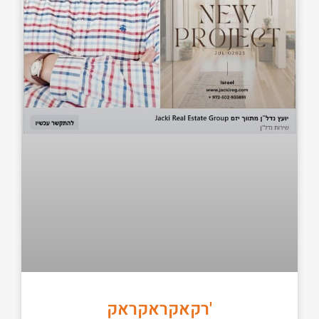
'רקאקראקראק