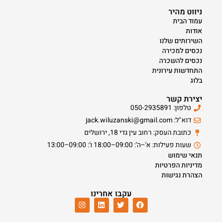
ניווט מהיר
עמוד הבית
אודות
השירותים שלנו
נכסים למכירה
נכסים להשכרה
התחדשות עירונית
בלוג
יצירת קשר
טלפון: 050-2935891
דוא"ל: jack.wiluzanski@gmail.com
כתובת העסק: רחוב עין גדי 18, ירושלים
שעות פעילות: א'–ה': 09:00–18:00 ו': 09:00–13:00
תנאי שימוש
מדיניות הפרטיות
הצהרת נגישות
עקבו אחרינו