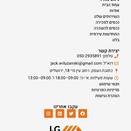
עמוד הבית
אודות
השירותים שלנו
נכסים למכירה
נכסים להשכרה
התחדשות עירונית
בלוג
יצירת קשר
טלפון: 050-2935891
דוא"ל: jack.wiluzanski@gmail.com
כתובת העסק: רחוב עין גדי 18, ירושלים
שעות פעילות: א'–ה': 09:00–18:00 ו': 09:00–13:00
תנאי שימוש
מדיניות הפרטיות
הצהרת נגישות
עקבו אחרינו