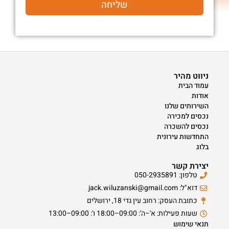
שליחה
ניווט מהיר
עמוד הבית
אודות
השירותים שלנו
נכסים למכירה
נכסים להשכרה
התחדשות עירונית
בלוג
יצירת קשר
טלפון: 050-2935891
דוא"ל: jack.wiluzanski@gmail.com
כתובת העסק: רחוב עין גדי 18, ירושלים
שעות פעילות: א'–ה': 09:00–18:00 ו': 09:00–13:00
תנאי שימוש