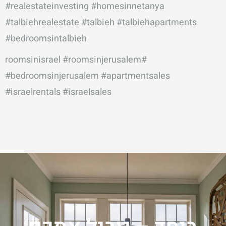
#realestateinvesting
#homesinnetanya
#talbiehrealestate
#talbieh
#talbiehapartments
#bedroomsintalbieh
#roomsinjerusalem
#roomsinisrael
#bedroomsinjerusalem
#apartmentsales
#israelrentals
#israelsales