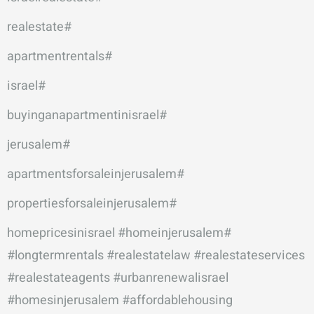
#realestate
#apartmentrentals
#israel
#buyinganapartmentinisrael
#jerusalem
#apartmentsforsaleinjerusalem
#propertiesforsaleinjerusalem
#homeinjerusalem
#homepricesinisrael
#longtermrentals
#realestatelaw
#realestateservices
#realestateagents
#urbanrenewalisrael
#homesinjerusalem
#affordablehousing