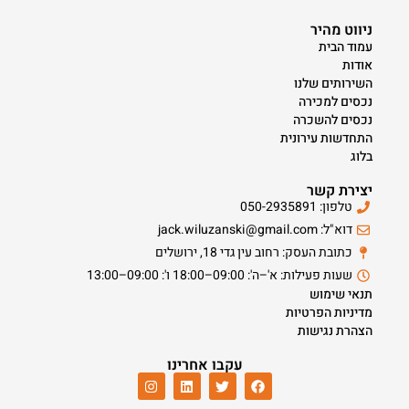
ניווט מהיר
עמוד הבית
אודות
השירותים שלנו
נכסים למכירה
נכסים להשכרה
התחדשות עירונית
בלוג
יצירת קשר
טלפון: 050-2935891
דוא"ל: jack.wiluzanski@gmail.com
כתובת העסק: רחוב עין גדי 18, ירושלים
שעות פעילות: א'–ה': 09:00–18:00 ו': 09:00–13:00
תנאי שימוש
מדיניות הפרטיות
הצהרת נגישות
עקבו אחרינו