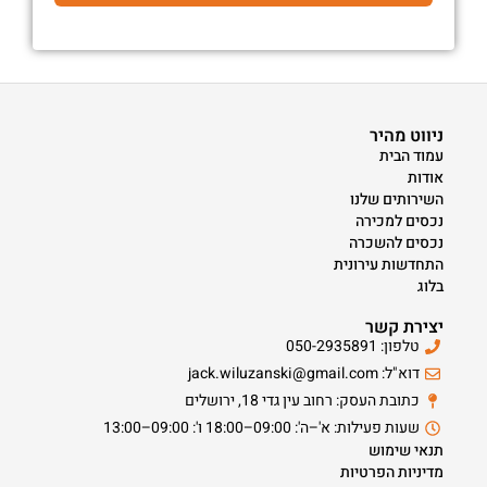
ניווט מהיר
עמוד הבית
אודות
השירותים שלנו
נכסים למכירה
נכסים להשכרה
התחדשות עירונית
בלוג
יצירת קשר
טלפון: 050-2935891
דוא"ל: jack.wiluzanski@gmail.com
כתובת העסק: רחוב עין גדי 18, ירושלים
שעות פעילות: א'–ה': 09:00–18:00 ו': 09:00–13:00
תנאי שימוש
מדיניות הפרטיות