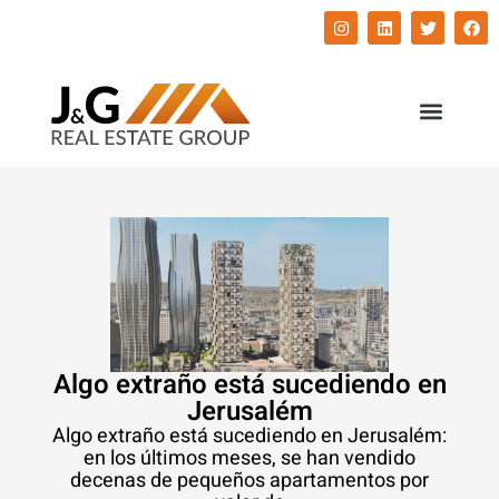
השירותים שלנו
התחדשות עירונית
Algo extraño está sucediendo en
Jerusalém
Algo extraño está sucediendo en Jerusalém:
en los últimos meses, se han vendido
decenas de pequeños apartamentos por