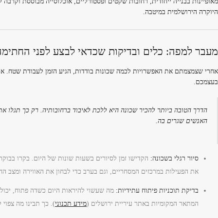
מאופיינות בבנייה ייחודית, רחובות שקטים ופסטורליים, אוכלוסייה מבוססת וקרבה ל
היוקרה הירושלמית במיטבה.
מעבר למפה: כלים ובדיקות שכדאי לבצע לפני החתימה
אחרי שצמצמתם את האפשרויות לכמה שכונות בודדות, הגיע הזמן לעבודת שטח. אל 
בעצמכם.
הדרך הטובה ביותר להכיר שכונה היא ללכת לאיבוד ברחובותיה. רק כך תגלו את
האנשים שגרים בה.
סיור רגלי בשכונה:
הקדישו זמן לסיורים בשעות שונות של היום. בקרו בבוקר
את הפעילות במרכזים המסחריים, וגם בערב כדי לבחון את האווירה ומצב החנ
בדיקת תוכניות פיתוח עתידיות:
מה שעשוי להיראות היום כשדה פתוח, יכול ל
המתאר המקומיות באתר עיריית ירושלים (
מידע תכנוני
). כך תבינו מה צפוי 