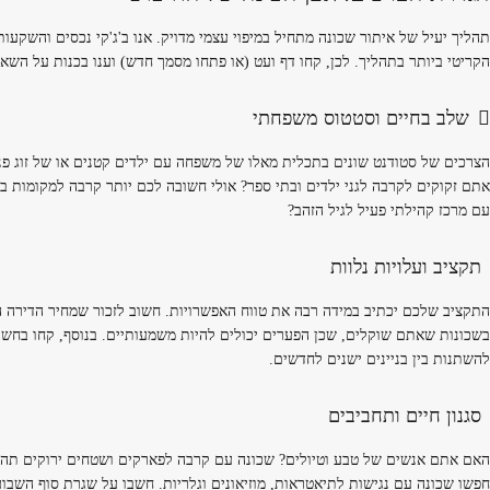
תהליך יעיל של איתור שכונה מתחיל במיפוי עצמי מדויק. אנו ב'ג'קי נכסים והשקעות'
הקריטי ביותר בתהליך. לכן, קחו דף ועט (או פתחו מסמך חדש) וענו בכנות על השא
שלב בחיים וסטטוס משפחתי
הצרכים של סטודנט שונים בתכלית מאלו של משפחה עם ילדים קטנים או של זוג פנ
אתם זקוקים לקרבה לגני ילדים ובתי ספר? אולי חשובה לכם יותר קרבה למקומות ב
עם מרכז קהילתי פעיל לגיל הזהב?
תקציב ועלויות נלוות
התקציב שלכם יכתיב במידה רבה את טווח האפשרויות. חשוב לזכור שמחיר הדירה ה
בשכונות שאתם שוקלים, שכן הפערים יכולים להיות משמעותיים. בנוסף, קחו בחשבון
להשתנות בין בניינים ישנים לחדשים.
סגנון חיים ותחביבים
האם אתם אנשים של טבע וטיולים? שכונה עם קרבה לפארקים ושטחים ירוקים תהיה
חפשו שכונה עם נגישות לתיאטראות, מוזיאונים וגלריות. חשבו על שגרת סוף השב