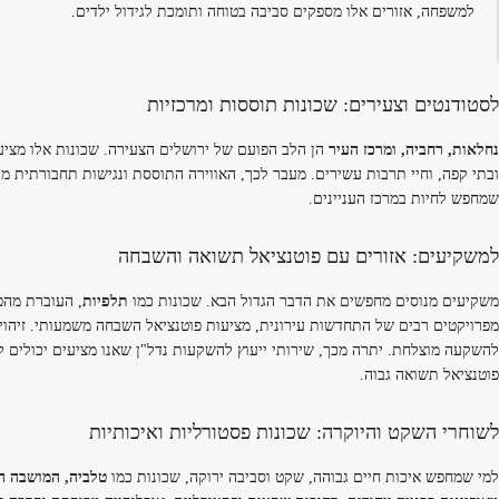
למשפחה, אזורים אלו מספקים סביבה בטוחה ותומכת לגידול ילדים.
לסטודנטים וצעירים: שכונות תוססות ומרכזיות
נחלאות, רחביה, ומרכז העיר
הן הלב הפועם של ירושלים הצעירה. שכונות אלו מציע
ובתי קפה, וחיי תרבות עשירים. מעבר לכך, האווירה התוססת ונגישות תחבורתית מע
שמחפש לחיות במרכז העניינים.
למשקיעים: אזורים עם פוטנציאל תשואה והשבחה
משקיעים מנוסים מחפשים את הדבר הגדול הבא. שכונות כמו
תלפיות
, העוברת מהפך
מפרויקטים רבים של התחדשות עירונית, מציעות פוטנציאל השבחה משמעותי. זיהוי מ
להשקעה מוצלחת. יתרה מכך, שירותי ייעוץ להשקעות נדל"ן שאנו מציעים יכולים לס
פוטנציאל תשואה גבוה.
לשוחרי השקט והיוקרה: שכונות פסטורליות ואיכותיות
למי שמחפש איכות חיים גבוהה, שקט וסביבה ירוקה, שכונות כמו
טלביה, המושבה הג