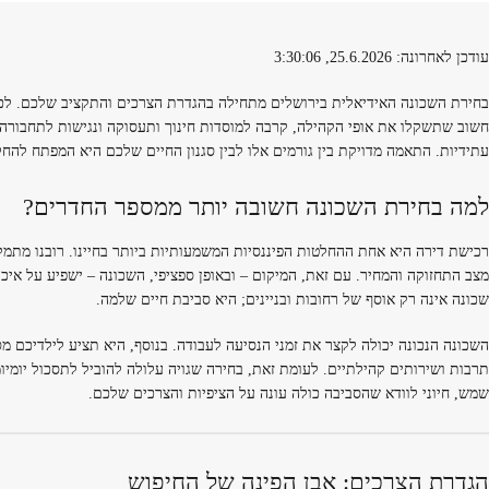
עודכן לאחרונה: 25.6.2026, 3:30:06
בחירת השכונה האידיאלית בירושלים מתחילה בהגדרת הצרכים והתקציב שלכם. לכן
חשוב שתשקלו את אופי הקהילה, קרבה למוסדות חינוך ותעסוקה ונגישות לתחבורה צ
עתידיות. התאמה מדויקת בין גורמים אלו לבין סגנון החיים שלכם היא המפתח ל
למה בחירת השכונה חשובה יותר ממספר החדרים?
רכישת דירה היא אחת ההחלטות הפיננסיות המשמעותיות ביותר בחיינו. רובנו מתמקד
מצב התחזוקה והמחיר. עם זאת, המיקום – ובאופן ספציפי, השכונה – ישפיע על איכ
שכונה אינה רק אוסף של רחובות ובניינים; היא סביבת חיים שלמה.
השכונה הנכונה יכולה לקצר את זמני הנסיעה לעבודה. בנוסף, היא תציע לילדיכם מ
תרבות ושירותים קהילתיים. לעומת זאת, בחירה שגויה עלולה להוביל לתסכול יומי
שמש, חיוני לוודא שהסביבה כולה עונה על הציפיות והצרכים שלכם.
הגדרת הצרכים: אבן הפינה של החיפוש