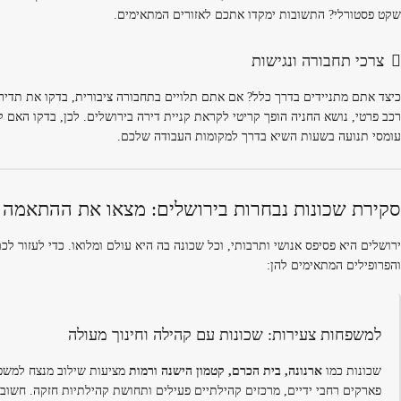
שקט פסטורלי? התשובות ימקדו אתכם לאזורים המתאימים.
צרכי תחבורה ונגישות
כיצד אתם מתניידים בדרך כלל? אם אתם תלויים בתחבורה ציבורית, בדקו את תדירו
רכב פרטי, נושא החניה הופך קריטי לקראת קניית דירה בירושלים. לכן, בדקו האם ק
עומסי תנועה בשעות השיא בדרך למקומות העבודה שלכם.
סקירת שכונות נבחרות בירושלים: מצאו את ההתאמה
ירושלים היא פסיפס אנושי ותרבותי, וכל שכונה בה היא עולם ומלואו. כדי לעזור ל
והפרופילים המתאימים להן:
למשפחות צעירות: שכונות עם קהילה וחינוך מעולה
שכונות כמו
ארנונה, בית הכרם, קטמון הישנה ורמות
מציעות שילוב מנצח למשפחו
פארקים רחבי ידיים, מרכזים קהילתיים פעילים ותחושת קהילתיות חזקה. חשוב 